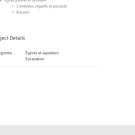
Égout pluvial et sanitaire
Conduites, regards et puisards
Bassins
ject Details
Égouts et aqueducs
gories:
Excavation